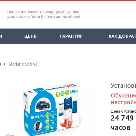
Нашли дешевле? Снизим цену! Лучшие
условия для Вас и Вашего автомобиля!
И
ЦЕНЫ
ГАРАНТИЯ
КАК ДОБРА
й
StarLine S66 v2
Установк
Обучени
настройк
Цена с устан
24 749 
часов