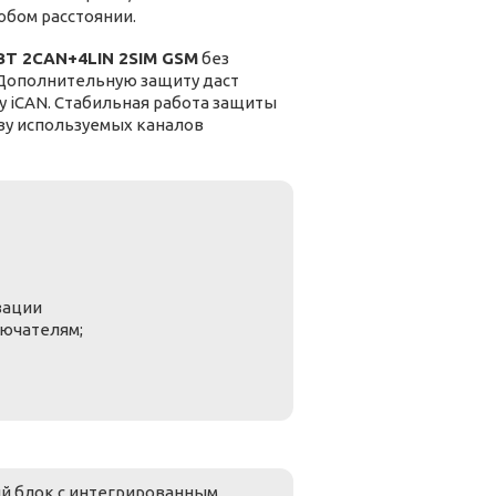
юбом расстоянии.
BT 2CAN+4LIN 2SIM GSM
без
Дополнительную защиту даст
 iCAN. Стабильная работа защиты
тву используемых каналов
зации
ючателям;
й блок с интегрированным