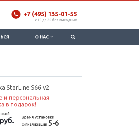
+7 (495) 135-01-55
c 10 до 20 без выходных
ТЬСЯ
О НАС
а StarLine S66 v2
е и персональная
а в подарок!
овкой
Время установки
руб.
5-6
сигнализации