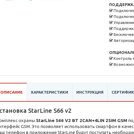
ПОДДЕРЖК
Подключен
Подключен
Управление
Поддержка
Бесключев
Авторизац
ОПЦИОНАЛ
Контроль 
Возможнос
ОПИСАНИЕ
ХАРАКТЕРИСТИКИ
ИНСТРУКЦИЯ
СЕРТИФИ
становка StarLine S66 v2
омплекс охраны
StarLine S66 V2 BT 2CAN+4LIN 2SIM GSM
по
нтерфейс GSM. Это позволяет использовать смартфон в каче
аш телефон в приложение StarLine будут поступать необход