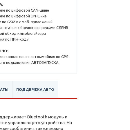
А:
ие по цифровой CAN-шине
ие по цифровой LIN-шине
 по GSM и с моб. приложений
 штатных брелоков в режиме СЛЕЙВ
ой обход иммобилайзера
ия по ПИН-коду
ЬНО:
местоположения автоммобиля по GPS
ть подключения АВТОЗАПУСКА
КАТЫ
ПОДДЕРЖКА АВТО
ддерживает Bluetooth модуль и
стве управляющего устройства. На
имые сообщения, также можно