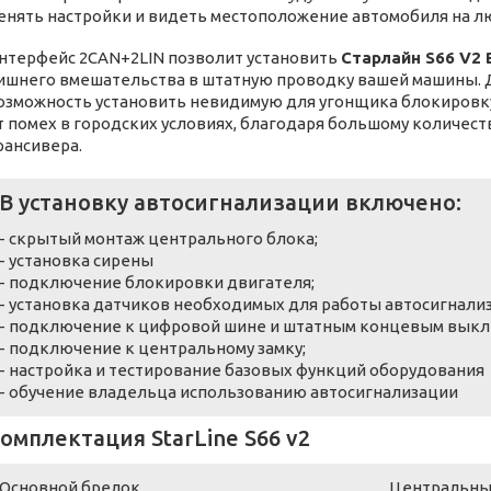
енять настройки и видеть местоположение автомобиля на л
нтерфейс 2CAN+2LIN позволит установить
Старлайн S66 V2 
ишнего вмешательства в штатную проводку вашей машины. 
озможность установить невидимую для угонщика блокировку
т помех в городских условиях, благодаря большому количес
рансивера.
В установку автосигнализации включено:
- скрытый монтаж центрального блока;
- установка сирены
- подключение блокировки двигателя;
- установка датчиков необходимых для работы автосигнали
- подключение к цифровой шине и штатным концевым выкл
- подключение к центральному замку;
- настройка и тестирование базовых функций оборудования
- обучение владельца использованию автосигнализации
омплектация StarLine S66 v2
Основной брелок
Центральны