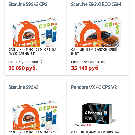
StarLine S96 v2 GPS
StarLine E96 v2 ECO GSM
CAN
LIN
ИММО
GSM
GPS
ЗА
CAN
LIN
GSM
ЗАПУСК
СЛЕЙ
ПУСК
СЛЕЙВ
BT
В
BT
Цена с установкой
Цена с установкой
39 050 руб.
35 149 руб.
StarLine S96 v2
Pandora VX 4G GPS V2
CAN
LIN
ИММО
GSM
ЗАПУС
CAN
LIN
ИММО
GSM
GPS
ЗА