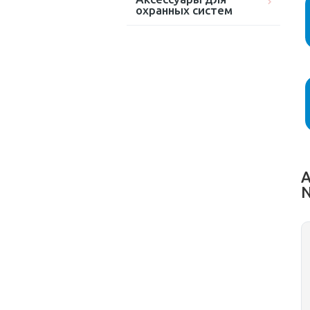
охранных систем
А
N