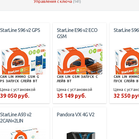
Управления с ключа
(141)
StarLine S96 v2 GPS
StarLine E96 v2 ECO
StarLine S96
GSM
CAN
LIN
ИММО
GSM
G
CAN
LIN
GSM
ЗАПУСК
С
CAN
LIN
ИММ
PS
ЗАПУСК
СЛЕЙВ
BT
ЛЕЙВ
BT
ПУСК
СЛЕЙВ
B
Цена с установкой
Цена с установкой
Цена с устан
39 050 руб.
35 149 руб.
32 550 ру
StarLine A93 v2
Pandora VX 4G V2
2CAN+2LIN