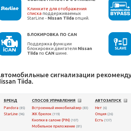
Клинките для отображения
списка
поддерживаемых
StarLine -
Nissan Tiida
опций.
БЛОКИРОВКА ПО CAN
Поддержка функции
блокировки двигателя
Nissan
Tiida
по
CAN
шине.
втомобильные сигнализации рекоменду
issan Tiida.
БРЕНД
СПОСОБ УПРАВЛЕНИЯ
АВТОЗАПУСК
Pandora
Встроенный иммобилайзер
Нет
(85)
(83)
(6)
StarLine
ЖК брелок
Опция
(96)
(119)
(26)
Кнопки в салоне (PIN)
Есть
(107)
(137)
Мобильное приложение
(81)