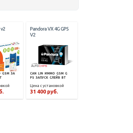
 v2
Pandora VX 4G GPS
V2
О
GSM
ЗА
CAN
LIN
ИММО
GSM
G
T
PS
ЗАПУСК
СЛЕЙВ
BT
овкой
Цена с установкой
б.
31 400 руб.