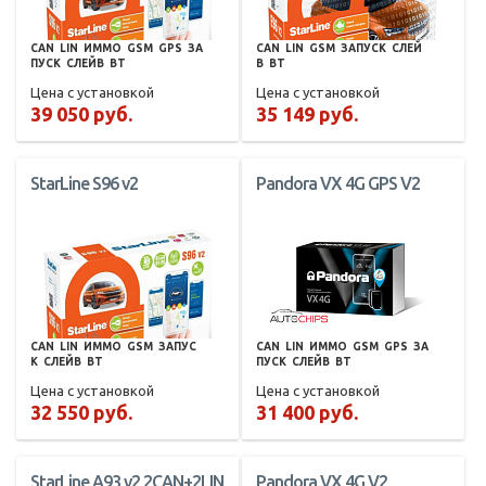
CAN
LIN
ИММО
GSM
GPS
ЗА
CAN
LIN
GSM
ЗАПУСК
СЛЕЙ
ПУСК
СЛЕЙВ
BT
В
BT
Цена с установкой
Цена с установкой
39 050 руб.
35 149 руб.
StarLine S96 v2
Pandora VX 4G GPS V2
CAN
LIN
ИММО
GSM
ЗАПУС
CAN
LIN
ИММО
GSM
GPS
ЗА
К
СЛЕЙВ
BT
ПУСК
СЛЕЙВ
BT
Цена с установкой
Цена с установкой
32 550 руб.
31 400 руб.
StarLine A93 v2 2CAN+2LIN
Pandora VX 4G V2