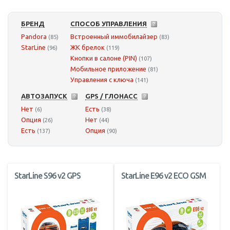
БРЕНД
СПОСОБ УПРАВЛЕНИЯ
Pandora
Встроенный иммобилайзер
(85)
(83)
StarLine
ЖК брелок
(96)
(119)
Кнопки в салоне (PIN)
(107)
Мобильное приложение
(81)
Управления с ключа
(141)
АВТОЗАПУСК
GPS / ГЛОНАСС
Нет
Есть
(6)
(38)
Опция
Нет
(26)
(44)
Есть
Опция
(137)
(90)
StarLine S96 v2 GPS
StarLine E96 v2 ECO GSM