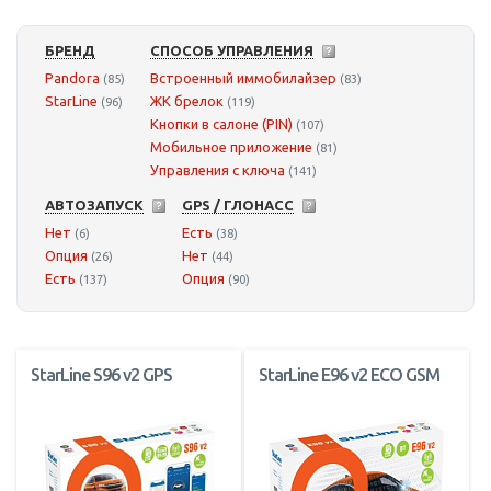
БРЕНД
СПОСОБ УПРАВЛЕНИЯ
Pandora
Встроенный иммобилайзер
(85)
(83)
StarLine
ЖК брелок
(96)
(119)
Кнопки в салоне (PIN)
(107)
Мобильное приложение
(81)
Управления с ключа
(141)
АВТОЗАПУСК
GPS / ГЛОНАСС
Нет
Есть
(6)
(38)
Опция
Нет
(26)
(44)
Есть
Опция
(137)
(90)
StarLine S96 v2 GPS
StarLine E96 v2 ECO GSM