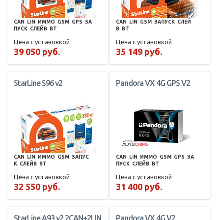
CAN
LIN
ИММО
GSM
GPS
ЗА
CAN
LIN
GSM
ЗАПУСК
СЛЕЙ
ПУСК
СЛЕЙВ
BT
В
BT
Цена с установкой
Цена с установкой
39 050 руб.
35 149 руб.
StarLine S96 v2
Pandora VX 4G GPS V2
CAN
LIN
ИММО
GSM
ЗАПУС
CAN
LIN
ИММО
GSM
GPS
ЗА
К
СЛЕЙВ
BT
ПУСК
СЛЕЙВ
BT
Цена с установкой
Цена с установкой
32 550 руб.
31 400 руб.
StarLine A93 v2 2CAN+2LIN
Pandora VX 4G V2