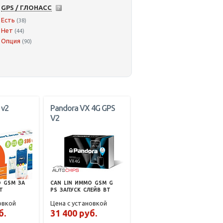
GPS / ГЛОНАСС
Есть
(38)
Нет
(44)
Опция
(90)
 v2
Pandora VX 4G GPS
V2
О
GSM
ЗА
CAN
LIN
ИММО
GSM
G
T
PS
ЗАПУСК
СЛЕЙВ
BT
овкой
Цена с установкой
б.
31 400 руб.