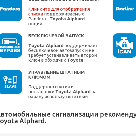
Клинките для отображения
списка
поддерживаемых
Pandora -
Toyota Alphard
опций.
БЕСКЛЮЧЕВОЙ ЗАПУСК
Toyota Alphard
поддерживает
бесключевой автозапуск и не
требует устанавливать второй
ключ в обходчик
Toyota
УПРАВЛЕНИЕ ШТАТНЫМ
КЛЮЧОМ
Поддержка снятия и
постановки
Toyota Alphard
на
охрану используя штатный
ключ.
втомобильные сигнализации рекоменду
oyota Alphard.