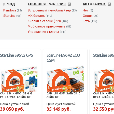
БРЕНД
СПОСОБ УПРАВЛЕНИЯ
АВТОЗАПУСК
Pandora
Встроенный иммобилайзер
Нет
(85)
(83)
(6)
StarLine
ЖК брелок
Опция
(96)
(119)
(26)
Кнопки в салоне (PIN)
Есть
(107)
(137)
Мобильное приложение
(81)
Управления с ключа
(141)
StarLine S96 v2 GPS
StarLine E96 v2 ECO
StarLine S96
GSM
CAN
LIN
ИММО
GSM
G
CAN
LIN
GSM
ЗАПУСК
С
CAN
LIN
ИММ
PS
ЗАПУСК
СЛЕЙВ
BT
ЛЕЙВ
BT
ПУСК
СЛЕЙВ
B
Цена с установкой
Цена с установкой
Цена с устан
39 050 руб.
35 149 руб.
32 550 ру