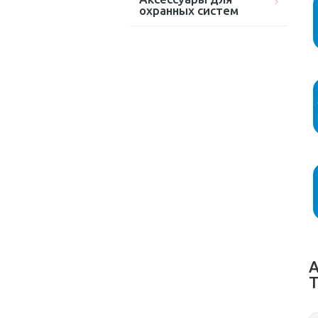
охранных систем
А
T