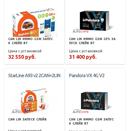
CAN
LIN
ИММО
GSM
ЗАПУС
CAN
LIN
ИММО
GSM
GPS
ЗА
К
СЛЕЙВ
BT
ПУСК
СЛЕЙВ
BT
Цена с установкой
Цена с установкой
32 550 руб.
31 400 руб.
StarLine A93 v2 2CAN+2LIN
Pandora VX 4G V2
CAN
LIN
ЗАПУСК
СЛЕЙВ
CAN
LIN
ИММО
GSM
ЗАПУС
К
СЛЕЙВ
BT
Цена с установкой