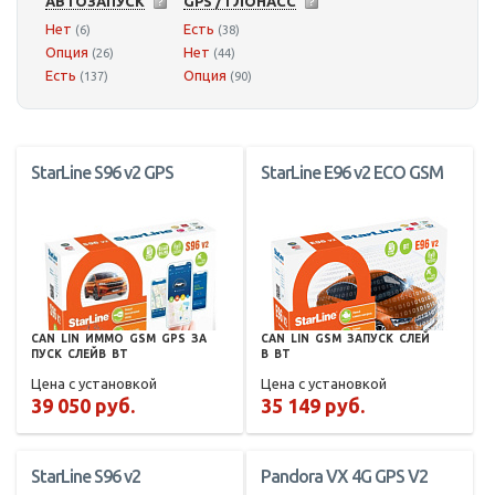
АВТОЗАПУСК
GPS / ГЛОНАСС
Нет
Есть
(6)
(38)
Опция
Нет
(26)
(44)
Есть
Опция
(137)
(90)
StarLine S96 v2 GPS
StarLine E96 v2 ECO GSM
CAN
LIN
ИММО
GSM
GPS
ЗА
CAN
LIN
GSM
ЗАПУСК
СЛЕЙ
ПУСК
СЛЕЙВ
BT
В
BT
Цена с установкой
Цена с установкой
39 050 руб.
35 149 руб.
StarLine S96 v2
Pandora VX 4G GPS V2