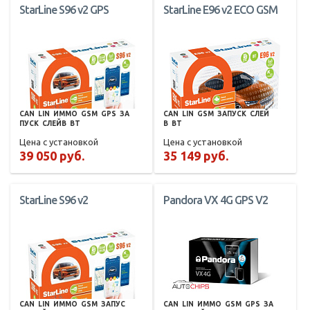
StarLine S96 v2 GPS
StarLine E96 v2 ECO GSM
CAN
LIN
ИММО
GSM
GPS
ЗА
CAN
LIN
GSM
ЗАПУСК
СЛЕЙ
ПУСК
СЛЕЙВ
BT
В
BT
Цена с установкой
Цена с установкой
39 050 руб.
35 149 руб.
StarLine S96 v2
Pandora VX 4G GPS V2
CAN
LIN
ИММО
GSM
ЗАПУС
CAN
LIN
ИММО
GSM
GPS
ЗА