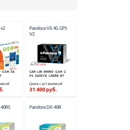
 v2
Pandora VX 4G GPS
V2
О
GSM
ЗА
CAN
LIN
ИММО
GSM
G
T
PS
ЗАПУСК
СЛЕЙВ
BT
овкой
Цена с установкой
б.
31 400 руб.
-40RS
Pandora DX-40R