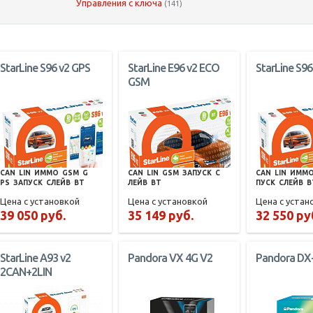
Управления с ключа
(141)
StarLine S96 v2 GPS
StarLine E96 v2 ECO
StarLine S96
GSM
CAN
LIN
ИММО
GSM
G
CAN
LIN
GSM
ЗАПУСК
С
CAN
LIN
ИММ
PS
ЗАПУСК
СЛЕЙВ
BT
ЛЕЙВ
BT
ПУСК
СЛЕЙВ
B
Цена с установкой
Цена с установкой
Цена с устан
39 050 руб.
35 149 руб.
32 550 ру
StarLine A93 v2
Pandora VX 4G V2
Pandora DX
2CAN+2LIN