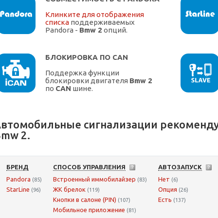
Клинките для отображения
списка
поддерживаемых
Pandora -
Bmw 2
опций.
БЛОКИРОВКА ПО CAN
Поддержка функции
блокировки двигателя
Bmw 2
по
CAN
шине.
втомобильные сигнализации рекоменду
mw 2.
БРЕНД
СПОСОБ УПРАВЛЕНИЯ
АВТОЗАПУСК
Pandora
Встроенный иммобилайзер
Нет
(85)
(83)
(6)
StarLine
ЖК брелок
Опция
(96)
(119)
(26)
Кнопки в салоне (PIN)
Есть
(107)
(137)
Мобильное приложение
(81)