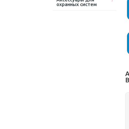
охранных систем
А
B