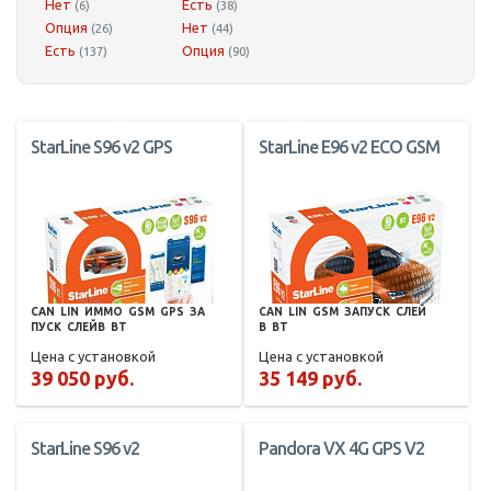
Нет
Есть
(6)
(38)
Опция
Нет
(26)
(44)
Есть
Опция
(137)
(90)
StarLine S96 v2 GPS
StarLine E96 v2 ECO GSM
CAN
LIN
ИММО
GSM
GPS
ЗА
CAN
LIN
GSM
ЗАПУСК
СЛЕЙ
ПУСК
СЛЕЙВ
BT
В
BT
Цена с установкой
Цена с установкой
39 050 руб.
35 149 руб.
StarLine S96 v2
Pandora VX 4G GPS V2