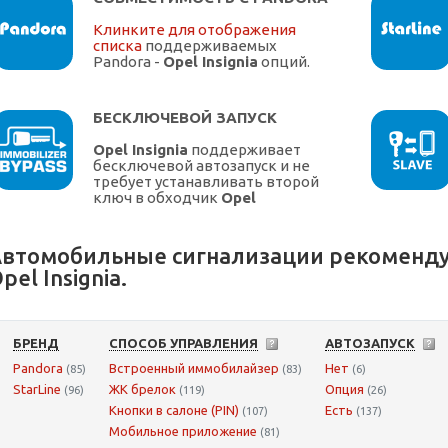
Клинките для отображения
списка
поддерживаемых
Pandora -
Opel Insignia
опций.
БЕСКЛЮЧЕВОЙ ЗАПУСК
Opel Insignia
поддерживает
бесключевой автозапуск и не
требует устанавливать второй
ключ в обходчик
Opel
втомобильные сигнализации рекоменду
pel Insignia.
БРЕНД
СПОСОБ УПРАВЛЕНИЯ
АВТОЗАПУСК
Pandora
Встроенный иммобилайзер
Нет
(85)
(83)
(6)
StarLine
ЖК брелок
Опция
(96)
(119)
(26)
Кнопки в салоне (PIN)
Есть
(107)
(137)
Мобильное приложение
(81)