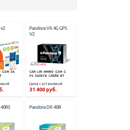
 v2
Pandora VX 4G GPS
V2
О
GSM
ЗА
CAN
LIN
ИММО
GSM
G
T
PS
ЗАПУСК
СЛЕЙВ
BT
овкой
Цена с установкой
б.
31 400 руб.
-40RS
Pandora DX-40R