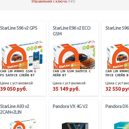
Управления с ключа
(141)
StarLine S96 v2 GPS
StarLine E96 v2 ECO
StarLine S96
GSM
CAN
LIN
ИММО
GSM
G
CAN
LIN
GSM
ЗАПУСК
С
CAN
LIN
ИММ
PS
ЗАПУСК
СЛЕЙВ
BT
ЛЕЙВ
BT
ПУСК
СЛЕЙВ
B
Цена с установкой
Цена с установкой
Цена с устан
39 050 руб.
35 149 руб.
32 550 ру
StarLine A93 v2
Pandora VX 4G V2
Pandora DX
2CAN+2LIN