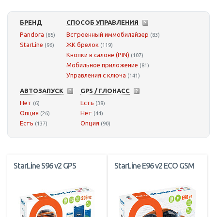
БРЕНД
СПОСОБ УПРАВЛЕНИЯ
Pandora
Встроенный иммобилайзер
(85)
(83)
StarLine
ЖК брелок
(96)
(119)
Кнопки в салоне (PIN)
(107)
Мобильное приложение
(81)
Управления с ключа
(141)
АВТОЗАПУСК
GPS / ГЛОНАСС
Нет
Есть
(6)
(38)
Опция
Нет
(26)
(44)
Есть
Опция
(137)
(90)
StarLine S96 v2 GPS
StarLine E96 v2 ECO GSM