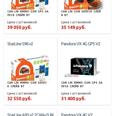
CAN
LIN
ИММО
GSM
GPS
ЗА
CAN
LIN
GSM
ЗАПУСК
СЛЕЙ
ПУСК
СЛЕЙВ
BT
В
BT
Цена с установкой
Цена с установкой
39 050 руб.
35 149 руб.
StarLine S96 v2
Pandora VX 4G GPS V2
CAN
LIN
ИММО
GSM
ЗАПУС
CAN
LIN
ИММО
GSM
GPS
ЗА
К
СЛЕЙВ
BT
ПУСК
СЛЕЙВ
BT
Цена с установкой
Цена с установкой
32 550 руб.
31 400 руб.
StarLine A93 v2 2CAN+2LIN
Pandora VX 4G V2