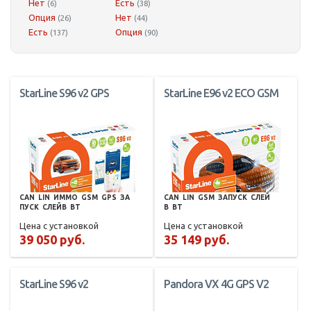
Нет
Есть
(6)
(38)
Опция
Нет
(26)
(44)
Есть
Опция
(137)
(90)
StarLine S96 v2 GPS
StarLine E96 v2 ECO GSM
CAN
LIN
ИММО
GSM
GPS
ЗА
CAN
LIN
GSM
ЗАПУСК
СЛЕЙ
ПУСК
СЛЕЙВ
BT
В
BT
Цена с установкой
Цена с установкой
39 050 руб.
35 149 руб.
StarLine S96 v2
Pandora VX 4G GPS V2