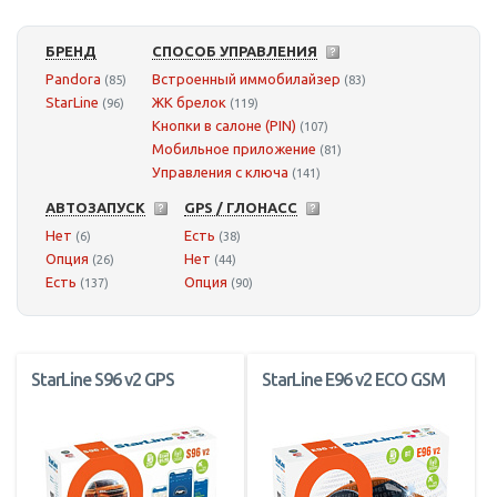
БРЕНД
СПОСОБ УПРАВЛЕНИЯ
Pandora
Встроенный иммобилайзер
(85)
(83)
StarLine
ЖК брелок
(96)
(119)
Кнопки в салоне (PIN)
(107)
Мобильное приложение
(81)
Управления с ключа
(141)
АВТОЗАПУСК
GPS / ГЛОНАСС
Нет
Есть
(6)
(38)
Опция
Нет
(26)
(44)
Есть
Опция
(137)
(90)
StarLine S96 v2 GPS
StarLine E96 v2 ECO GSM