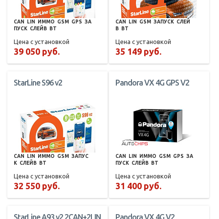
CAN
LIN
ИММО
GSM
GPS
ЗА
CAN
LIN
GSM
ЗАПУСК
СЛЕЙ
ПУСК
СЛЕЙВ
BT
В
BT
Цена с установкой
Цена с установкой
39 050 руб.
35 149 руб.
StarLine S96 v2
Pandora VX 4G GPS V2
CAN
LIN
ИММО
GSM
ЗАПУС
CAN
LIN
ИММО
GSM
GPS
ЗА
К
СЛЕЙВ
BT
ПУСК
СЛЕЙВ
BT
Цена с установкой
Цена с установкой
32 550 руб.
31 400 руб.
StarLine A93 v2 2CAN+2LIN
Pandora VX 4G V2