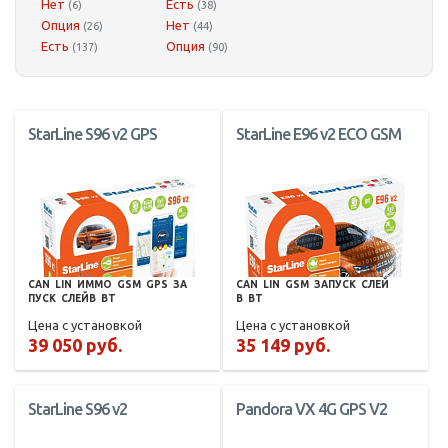
Нет
Есть
(6)
(38)
Опция
Нет
(26)
(44)
Есть
Опция
(137)
(90)
StarLine S96 v2 GPS
StarLine E96 v2 ECO GSM
CAN
LIN
ИММО
GSM
GPS
ЗА
CAN
LIN
GSM
ЗАПУСК
СЛЕЙ
ПУСК
СЛЕЙВ
BT
В
BT
Цена с установкой
Цена с установкой
39 050 руб.
35 149 руб.
StarLine S96 v2
Pandora VX 4G GPS V2