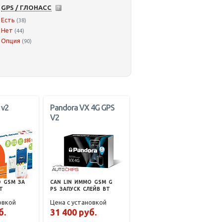
GPS / ГЛОНАСС
Есть
(38)
Нет
(44)
Опция
(90)
 v2
Pandora VX 4G GPS
V2
О
GSM
ЗА
CAN
LIN
ИММО
GSM
G
T
PS
ЗАПУСК
СЛЕЙВ
BT
овкой
Цена с установкой
б.
31 400 руб.