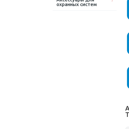
охранных систем
А
T