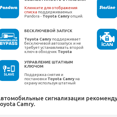
Клинките для отображения
списка
поддерживаемых
Pandora -
Toyota Camry
опций.
БЕСКЛЮЧЕВОЙ ЗАПУСК
Toyota Camry
поддерживает
бесключевой автозапуск и не
требует устанавливать второй
ключ в обходчик
Toyota
УПРАВЛЕНИЕ ШТАТНЫМ
КЛЮЧОМ
Поддержка снятия и
постановки
Toyota Camry
на
охрану используя штатный
ключ.
втомобильные сигнализации рекоменду
oyota Camry.