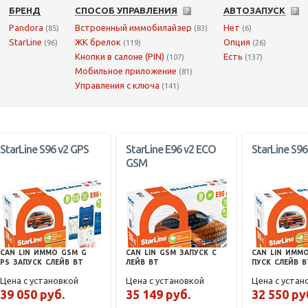
БРЕНД
СПОСОБ УПРАВЛЕНИЯ
АВТОЗАПУСК
Pandora
Встроенный иммобилайзер
Нет
(85)
(83)
(6)
StarLine
ЖК брелок
Опция
(96)
(119)
(26)
Кнопки в салоне (PIN)
Есть
(107)
(137)
Мобильное приложение
(81)
Управления с ключа
(141)
StarLine S96 v2 GPS
StarLine E96 v2 ECO
StarLine S96
GSM
CAN
LIN
ИММО
GSM
G
CAN
LIN
GSM
ЗАПУСК
С
CAN
LIN
ИММ
PS
ЗАПУСК
СЛЕЙВ
BT
ЛЕЙВ
BT
ПУСК
СЛЕЙВ
B
Цена с установкой
Цена с установкой
Цена с устан
39 050 руб.
35 149 руб.
32 550 ру