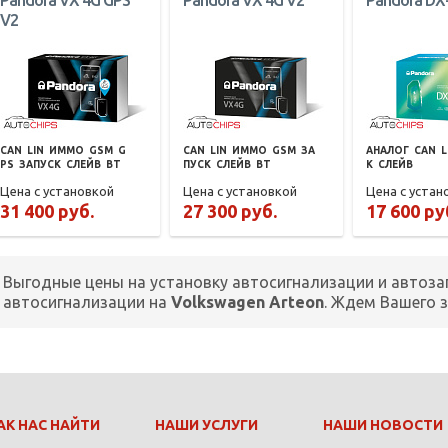
Pandora VX 4G GPS
Pandora VX 4G V2
Pandora DX
V2
CAN
LIN
ИММО
GSM
G
CAN
LIN
ИММО
GSM
ЗА
АНАЛОГ
CAN
L
PS
ЗАПУСК
СЛЕЙВ
BT
ПУСК
СЛЕЙВ
BT
К
СЛЕЙВ
Цена с установкой
Цена с установкой
Цена с устан
31 400 руб.
27 300 руб.
17 600 ру
Выгодные цены на установку автосигнализации и автоза
автосигнализации на
Volkswagen Arteon
. Ждем Вашего 
АК НАС НАЙТИ
НАШИ УСЛУГИ
НАШИ НОВОСТИ