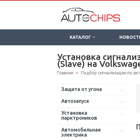
КАТАЛОГ
НОВОСТ
Установка сигнали
(Slave) на Volkswag
Главная
Подбор сигнализации по а
Защита от угона
Автозапуск
Установка
парктроников
П
Автомобильная
электрика