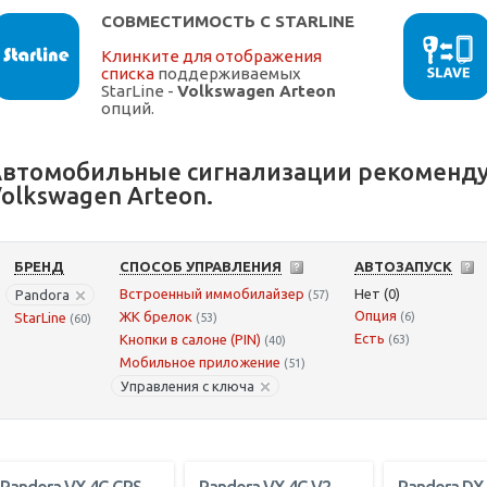
СОВМЕСТИМОСТЬ С STARLINE
Клинките для отображения
списка
поддерживаемых
StarLine -
Volkswagen Arteon
опций.
втомобильные сигнализации рекоменду
olkswagen Arteon.
БРЕНД
СПОСОБ УПРАВЛЕНИЯ
АВТОЗАПУСК
Встроенный иммобилайзер
Нет (0)
Pandora
(57)
Опция
ЖК брелок
StarLine
(6)
(53)
(60)
Есть
Кнопки в салоне (PIN)
(63)
(40)
Мобильное приложение
(51)
Управления с ключа