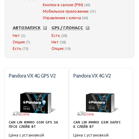
Кнопки в салоне (PIN)
(40)
Мобильное приложение
(51)
Управления с ключа
(69)
АВТОЗАПУСК
GPS / ГЛОНАСС
Нет
Есть
(2)
(28)
Опция
Нет
(7)
(38)
Есть
Опция
(75)
(19)
Pandora VX 4G GPS V2
Pandora VX 4G V2
CAN
LIN
ИММО
GSM
GPS
ЗА
CAN
LIN
ИММО
GSM
ЗАПУС
ПУСК
СЛЕЙВ
BT
К
СЛЕЙВ
BT
Цена с установкой
Цена с установкой