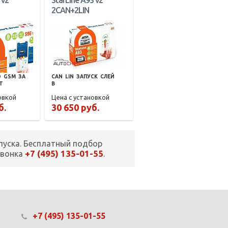
 v2
StarLine A93 v2
2CAN+2LIN
О
GSM
ЗА
CAN
LIN
ЗАПУСК
СЛЕЙ
T
В
овкой
Цена с установкой
б.
30 650 руб.
пуска. Бесплатный подбор
+7 (495) 135-01-55
звонка
.
+7 (495) 135-01-55