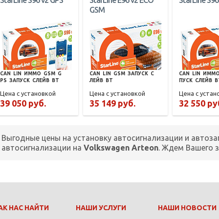
StarLine S96 v2 GPS
StarLine E96 v2 ECO
StarLine S96
GSM
CAN
LIN
ИММО
GSM
G
CAN
LIN
GSM
ЗАПУСК
С
CAN
LIN
ИММ
PS
ЗАПУСК
СЛЕЙВ
BT
ЛЕЙВ
BT
ПУСК
СЛЕЙВ
B
Цена с установкой
Цена с установкой
Цена с устан
39 050 руб.
35 149 руб.
32 550 ру
Выгодные цены на установку автосигнализации и автоза
автосигнализации на
Volkswagen Arteon
. Ждем Вашего 
АК НАС НАЙТИ
НАШИ УСЛУГИ
НАШИ НОВОСТИ