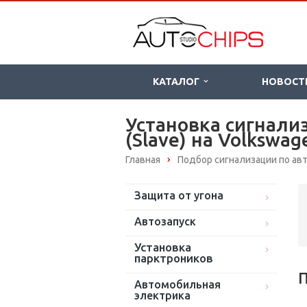
КАТАЛОГ
НОВОСТ
Установка сигнали
(Slave) на Volkswag
Главная
Подбор сигнализации по а
Защита от угона
Автозапуск
Установка
парктроников
П
Автомобильная
электрика