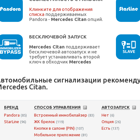
Клинките для отображения
списка
поддерживаемых
Pandora -
Mercedes Citan
опций.
БЕСКЛЮЧЕВОЙ ЗАПУСК
Mercedes Citan
поддерживает
бесключевой автозапуск и не
требует устанавливать второй
ключ в обходчик
Mercedes
втомобильные сигнализации рекоменду
ercedes Citan.
БРЕНД
СПОСОБ УПРАВЛЕНИЯ
АВТОЗАПУСК
Pandora
Встроенный иммобилайзер
Нет
(85)
(83)
(6)
StarLine
ЖК брелок
Опция
(96)
(119)
(26)
Кнопки в салоне (PIN)
Есть
(107)
(137)
Мобильное приложение
(81)