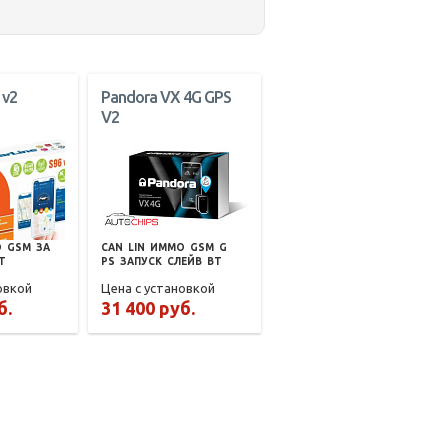
 v2
Pandora VX 4G GPS
V2
О
GSM
ЗА
CAN
LIN
ИММО
GSM
G
T
PS
ЗАПУСК
СЛЕЙВ
BT
овкой
Цена с установкой
б.
31 400 руб.