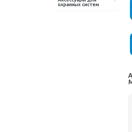
охранных систем
А
M