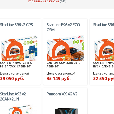
Управления с ключа
(141)
StarLine S96 v2 GPS
StarLine E96 v2 ECO
StarLine S96
GSM
CAN
LIN
ИММО
GSM
G
CAN
LIN
GSM
ЗАПУСК
С
CAN
LIN
ИММ
PS
ЗАПУСК
СЛЕЙВ
BT
ЛЕЙВ
BT
ПУСК
СЛЕЙВ
B
Цена с установкой
Цена с установкой
Цена с устан
39 050 руб.
35 149 руб.
32 550 ру
StarLine A93 v2
Pandora VX 4G V2
2CAN+2LIN