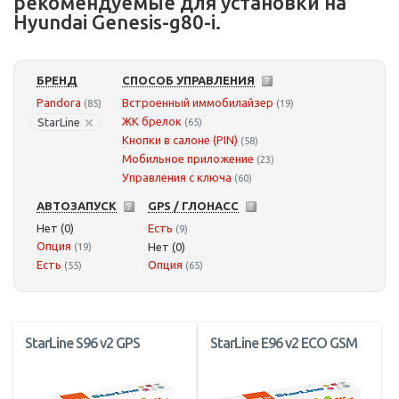
рекомендуемые для установки на
Hyundai Genesis-g80-i.
БРЕНД
СПОСОБ УПРАВЛЕНИЯ
Pandora
Встроенный иммобилайзер
(85)
(19)
ЖК брелок
StarLine
(65)
Кнопки в салоне (PIN)
(58)
Мобильное приложение
(23)
Управления с ключа
(60)
АВТОЗАПУСК
GPS / ГЛОНАСС
Нет (0)
Есть
(9)
Опция
Нет (0)
(19)
Есть
Опция
(55)
(65)
StarLine S96 v2 GPS
StarLine E96 v2 ECO GSM