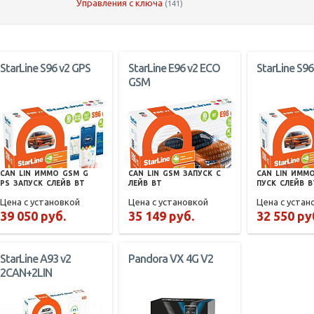
Управления с ключа
(141)
StarLine S96 v2 GPS
StarLine E96 v2 ECO
StarLine S96
GSM
CAN
LIN
ИММО
GSM
G
CAN
LIN
GSM
ЗАПУСК
С
CAN
LIN
ИММ
PS
ЗАПУСК
СЛЕЙВ
BT
ЛЕЙВ
BT
ПУСК
СЛЕЙВ
B
Цена с установкой
Цена с установкой
Цена с устан
39 050 руб.
35 149 руб.
32 550 ру
StarLine A93 v2
Pandora VX 4G V2
2CAN+2LIN