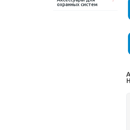
охранных систем
А
H