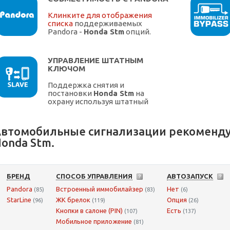
Клинките для отображения
списка
поддерживаемых
Pandora -
Honda Stm
опций.
УПРАВЛЕНИЕ ШТАТНЫМ
КЛЮЧОМ
Поддержка снятия и
постановки
Honda Stm
на
охрану используя штатный
ключ.
втомобильные сигнализации рекоменду
onda Stm.
БРЕНД
СПОСОБ УПРАВЛЕНИЯ
АВТОЗАПУСК
Pandora
Встроенный иммобилайзер
Нет
(85)
(83)
(6)
StarLine
ЖК брелок
Опция
(96)
(119)
(26)
Кнопки в салоне (PIN)
Есть
(107)
(137)
Мобильное приложение
(81)