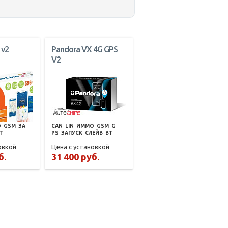
 v2
Pandora VX 4G GPS
V2
О
GSM
ЗА
CAN
LIN
ИММО
GSM
G
T
PS
ЗАПУСК
СЛЕЙВ
BT
овкой
Цена с установкой
б.
31 400 руб.