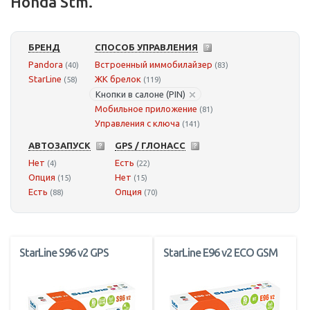
Honda Stm.
БРЕНД
СПОСОБ УПРАВЛЕНИЯ
Pandora
Встроенный иммобилайзер
(40)
(83)
StarLine
ЖК брелок
(58)
(119)
Кнопки в салоне (PIN)
Мобильное приложение
(81)
Управления с ключа
(141)
АВТОЗАПУСК
GPS / ГЛОНАСС
Нет
Есть
(4)
(22)
Опция
Нет
(15)
(15)
Есть
Опция
(88)
(70)
StarLine S96 v2 GPS
StarLine E96 v2 ECO GSM