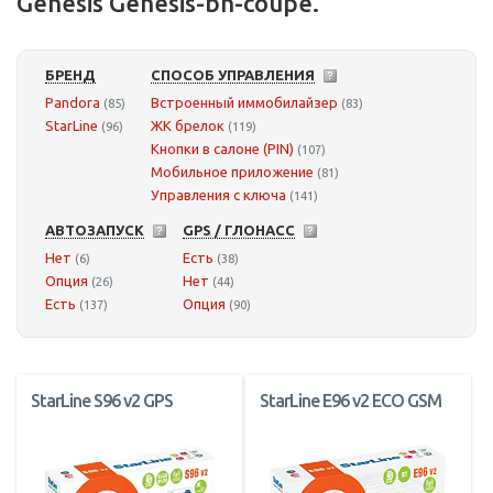
Genesis Genesis-bh-coupe.
БРЕНД
СПОСОБ УПРАВЛЕНИЯ
Pandora
Встроенный иммобилайзер
(85)
(83)
StarLine
ЖК брелок
(96)
(119)
Кнопки в салоне (PIN)
(107)
Мобильное приложение
(81)
Управления с ключа
(141)
АВТОЗАПУСК
GPS / ГЛОНАСС
Нет
Есть
(6)
(38)
Опция
Нет
(26)
(44)
Есть
Опция
(137)
(90)
StarLine S96 v2 GPS
StarLine E96 v2 ECO GSM