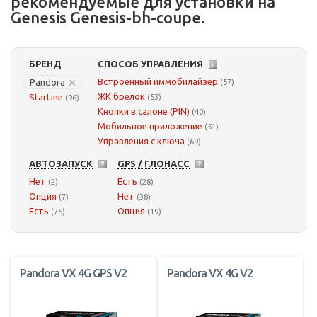
рекомендуемые для установки на
Genesis Genesis-bh-coupe.
БРЕНД
СПОСОБ УПРАВЛЕНИЯ
Встроенный иммобилайзер
Pandora
(57)
ЖК брелок
StarLine
(53)
(96)
Кнопки в салоне (PIN)
(40)
Мобильное приложение
(51)
Управления с ключа
(69)
АВТОЗАПУСК
GPS / ГЛОНАСС
Нет
Есть
(2)
(28)
Опция
Нет
(7)
(38)
Есть
Опция
(75)
(19)
Pandora VX 4G GPS V2
Pandora VX 4G V2