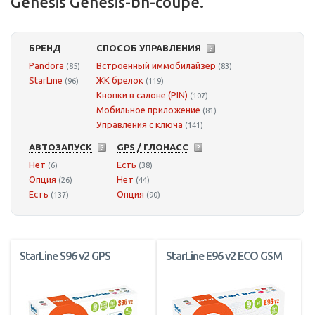
Genesis Genesis-bh-coupe.
БРЕНД
СПОСОБ УПРАВЛЕНИЯ
Pandora
Встроенный иммобилайзер
(85)
(83)
StarLine
ЖК брелок
(96)
(119)
Кнопки в салоне (PIN)
(107)
Мобильное приложение
(81)
Управления с ключа
(141)
АВТОЗАПУСК
GPS / ГЛОНАСС
Нет
Есть
(6)
(38)
Опция
Нет
(26)
(44)
Есть
Опция
(137)
(90)
StarLine S96 v2 GPS
StarLine E96 v2 ECO GSM