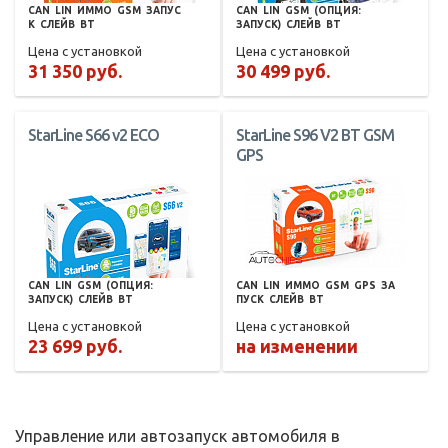
CAN
LIN
ИММО
GSM
ЗАПУС
CAN
LIN
GSM
(ОПЦИЯ:
К
СЛЕЙВ
BT
ЗАПУСК)
СЛЕЙВ
BT
Цена с установкой
Цена с установкой
31 350 руб.
30 499 руб.
StarLine S66 v2 ECO
StarLine S96 V2 BT GSM
GPS
CAN
LIN
GSM
(ОПЦИЯ:
CAN
LIN
ИММО
GSM
GPS
ЗА
ЗАПУСК)
СЛЕЙВ
BT
ПУСК
СЛЕЙВ
BT
Цена с установкой
Цена с установкой
23 699 руб.
на изменении
Управление или автозапуск автомобиля в