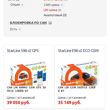
Опция
CAN-шина
LIN-шина
(8)
Аналоговый (0)
БЛОКИРОВКА ПО CAN
Есть
StarLine S96 v2 GPS
StarLine E96 v2 ECO GSM
CAN
LIN
ИММО
GSM
GPS
ЗА
CAN
LIN
GSM
ЗАПУСК
СЛЕЙ
ПУСК
СЛЕЙВ
BT
В
BT
Цена с установкой
Цена с установкой
39 050 руб.
35 149 руб.