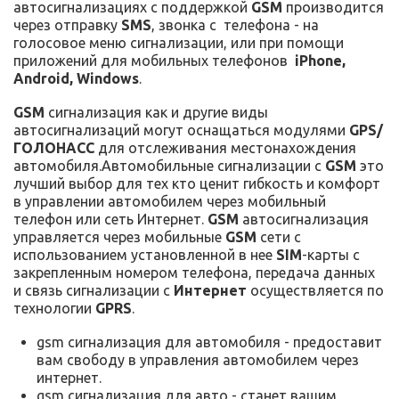
автосигнализациях с поддержкой
GSM
производится
через отправку
SMS
, звонка с телефона - на
голосовое меню сигнализации, или при помощи
приложений для мобильных телефонов
iPhone,
Android, Windows
.
GSM
сигнализация как и другие виды
автосигнализаций могут оснащаться модулями
GPS/
ГОЛОНАСС
для отслеживания местонахождения
автомобиля.Автомобильные сигнализации с
GSM
это
лучший выбор для тех кто ценит гибкость и комфорт
в управлении автомобилем через мобильный
телефон или сеть Интернет.
GSM
автосигнализация
управляется через мобильные
GSM
сети с
использованием установленной в нее
SIM
-карты с
закрепленным номером телефона, передача данных
и связь сигнализации с
Интернет
осуществляется по
технологии
GPRS
.
gsm сигнализация для автомобиля - предоставит
вам свободу в управления автомобилем через
интернет.
gsm сигнализация для авто - станет вашим