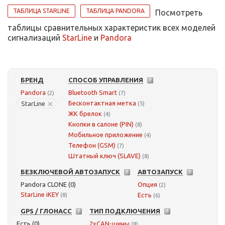
ТАБЛИЦА STARLINE
ТАБЛИЦА PANDORA
Посмотреть
таблицы сравнительных характеристик всех моделей
сигнализаций
StarLine
и
Pandora
БРЕНД
СПОСОБ УПРАВЛЕНИЯ
Pandora
Bluetooth Smart
(2)
(7)
Бесконтактная метка
StarLine
(5)
ЖК брелок
(4)
Кнопки в салоне (PIN)
(8)
Мобильное приложение
(4)
Телефон (GSM)
(7)
Штатный ключ (SLAVE)
(8)
БЕЗКЛЮЧЕВОЙ АВТОЗАПУСК
АВТОЗАПУСК
Pandora CLONE (0)
Опция
(2)
StarLine iKEY
Есть
(8)
(6)
GPS / ГЛОНАСС
ТИП ПОДКЛЮЧЕНИЯ
Есть (0)
2xCAN-шины
(8)