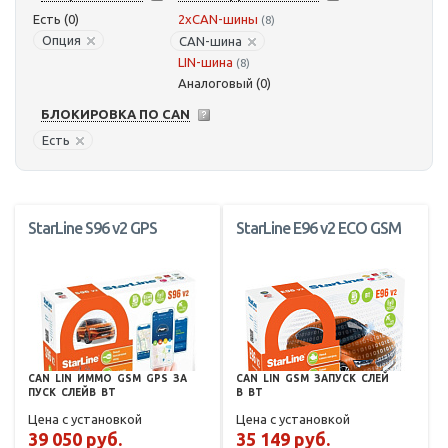
Есть (0)
2xCAN-шины
(8)
Опция
CAN-шина
LIN-шина
(8)
Аналоговый (0)
БЛОКИРОВКА ПО CAN
Есть
StarLine S96 v2 GPS
StarLine E96 v2 ECO GSM
CAN
LIN
ИММО
GSM
GPS
ЗА
CAN
LIN
GSM
ЗАПУСК
СЛЕЙ
ПУСК
СЛЕЙВ
BT
В
BT
Цена с установкой
Цена с установкой
39 050 руб.
35 149 руб.