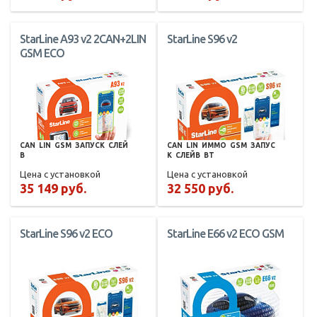
StarLine A93 v2 2CAN+2LIN
StarLine S96 v2
GSM ECO
CAN
LIN
GSM
ЗАПУСК
СЛЕЙ
CAN
LIN
ИММО
GSM
ЗАПУС
В
К
СЛЕЙВ
BT
Цена с установкой
Цена с установкой
35 149 руб.
32 550 руб.
StarLine S96 v2 ECO
StarLine E66 v2 ECO GSM