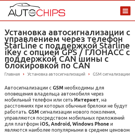
Установка автосигнализации с
управлением через телефон
StarLine с поддержкой Starline
iKey с опцией GPS / ГЛОНАСС с
поддержкой CAN шины с
блокировкой по CAN
Главная
Установка автосигнализаций
GSM сигнализации
Автосигнализации с
GSM
необходимы для
оповещения владельца автомобиля через
мобильный телефон или сеть
Интернет
, на
расстояниях при которых обычные брелоки не будут
работать.
GSM
сигнализации нового поколения,
управляются посредством мобильных приложений
для платформ
iOS, Android, Windows Phone
и
являются наиболее популярными в среднем ценовом