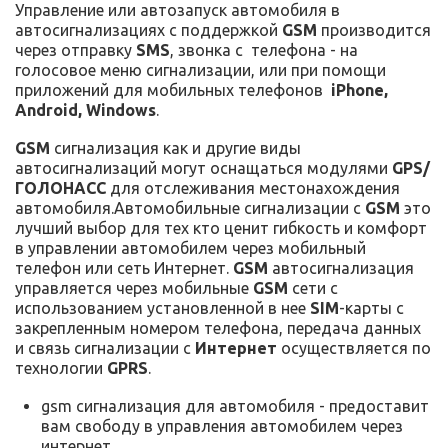
Управление или автозапуск автомобиля в
автосигнализациях с поддержкой
GSM
производится
через отправку
SMS
, звонка с телефона - на
голосовое меню сигнализации, или при помощи
приложений для мобильных телефонов
iPhone,
Android, Windows
.
GSM
сигнализация как и другие виды
автосигнализаций могут оснащаться модулями
GPS/
ГОЛОНАСС
для отслеживания местонахождения
автомобиля.Автомобильные сигнализации с
GSM
это
лучший выбор для тех кто ценит гибкость и комфорт
в управлении автомобилем через мобильный
телефон или сеть Интернет.
GSM
автосигнализация
управляется через мобильные
GSM
сети с
использованием установленной в нее
SIM
-карты с
закрепленным номером телефона, передача данных
и связь сигнализации с
Интернет
осуществляется по
технологии
GPRS
.
gsm сигнализация для автомобиля - предоставит
вам свободу в управления автомобилем через
интернет.