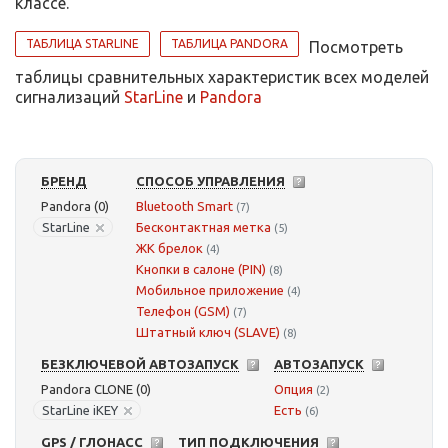
классе.
ТАБЛИЦА STARLINE
ТАБЛИЦА PANDORA
Посмотреть
таблицы сравнительных характеристик всех моделей
сигнализаций
StarLine
и
Pandora
БРЕНД
СПОСОБ УПРАВЛЕНИЯ
Pandora (0)
Bluetooth Smart
(7)
StarLine
Бесконтактная метка
(5)
ЖК брелок
(4)
Кнопки в салоне (PIN)
(8)
Мобильное приложение
(4)
Телефон (GSM)
(7)
Штатный ключ (SLAVE)
(8)
БЕЗКЛЮЧЕВОЙ АВТОЗАПУСК
АВТОЗАПУСК
Pandora CLONE (0)
Опция
(2)
StarLine iKEY
Есть
(6)
GPS / ГЛОНАСС
ТИП ПОДКЛЮЧЕНИЯ