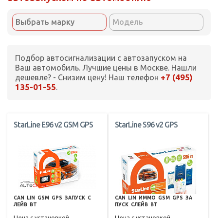
Подбор автосигнализации с автозапуском на
Ваш автомобиль. Лучшие цены в Москве. Нашли
+7 (495)
дешевле? - Снизим цену! Наш телефон
135-01-55
.
StarLine E96 v2 GSM GPS
StarLine S96 v2 GPS
CAN
LIN
GSM
GPS
ЗАПУСК
С
CAN
LIN
ИММО
GSM
GPS
ЗА
ЛЕЙВ
BT
ПУСК
СЛЕЙВ
BT
Цена с установкой
Цена с установкой