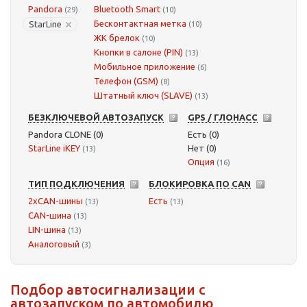
Pandora
Bluetooth Smart
(29)
(10)
Бесконтактная метка
StarLine
(10)
ЖК брелок
(10)
Кнопки в салоне (PIN)
(13)
Мобильное приложение
(6)
Телефон (GSM)
(8)
Штатный ключ (SLAVE)
(13)
БЕЗКЛЮЧЕВОЙ АВТОЗАПУСК
GPS / ГЛОНАСС
Pandora CLONE (0)
Есть (0)
StarLine iKEY
Нет (0)
(13)
Опция
(16)
ТИП ПОДКЛЮЧЕНИЯ
БЛОКИРОВКА ПО CAN
2xCAN-шины
Есть
(13)
(13)
CAN-шина
(13)
LIN-шина
(13)
Аналоговый
(3)
Подбор автосигнализации с
автозапуском по автомобилю