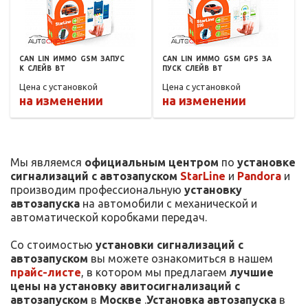
CAN
LIN
ИММО
GSM
ЗАПУС
CAN
LIN
ИММО
GSM
GPS
ЗА
К
СЛЕЙВ
BT
ПУСК
СЛЕЙВ
BT
Цена с установкой
Цена с установкой
на изменении
на изменении
Мы являемся
официальным центром
по
установке
сигнализаций с автозапуском
StarLine
и
Pandora
и
производим профессиональную
установку
автозапуска
на автомобили с механической и
автоматической коробками передач.
Со стоимостью
установки сигнализаций с
автозапуском
вы можете ознакомиться в нашем
прайс-листе
, в котором мы предлагаем
лучшие
цены на установку авитосигнализаций с
автозапуском
в
Москве
.
Установка автозапуска
в