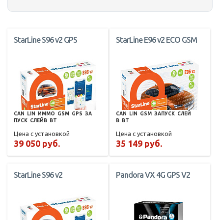
StarLine S96 v2 GPS
StarLine E96 v2 ECO GSM
CAN
LIN
ИММО
GSM
GPS
ЗА
CAN
LIN
GSM
ЗАПУСК
СЛЕЙ
ПУСК
СЛЕЙВ
BT
В
BT
Цена с установкой
Цена с установкой
39 050 руб.
35 149 руб.
StarLine S96 v2
Pandora VX 4G GPS V2