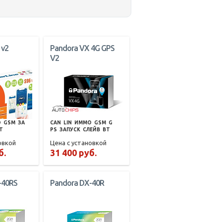
 v2
Pandora VX 4G GPS
V2
О
GSM
ЗА
CAN
LIN
ИММО
GSM
G
T
PS
ЗАПУСК
СЛЕЙВ
BT
овкой
Цена с установкой
б.
31 400 руб.
-40RS
Pandora DX-40R