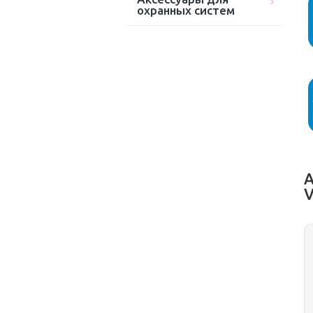
охранных систем
А
V