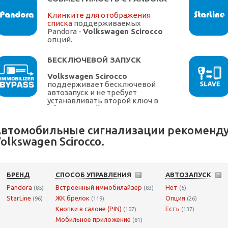
Клинките для отображения
списка
поддерживаемых
Pandora -
Volkswagen Scirocco
опций.
БЕСКЛЮЧЕВОЙ ЗАПУСК
Volkswagen Scirocco
поддерживает бесключевой
автозапуск и не требует
устанавливать второй ключ в
обходчик
Volkswagen
втомобильные сигнализации рекоменду
olkswagen Scirocco.
БРЕНД
СПОСОБ УПРАВЛЕНИЯ
АВТОЗАПУСК
Pandora
Встроенный иммобилайзер
Нет
(85)
(83)
(6)
StarLine
ЖК брелок
Опция
(96)
(119)
(26)
Кнопки в салоне (PIN)
Есть
(107)
(137)
Мобильное приложение
(81)