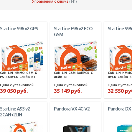
Управления с ключа
(141)
StarLine S96 v2 GPS
StarLine E96 v2 ECO
StarLine S96
GSM
CAN
LIN
ИММО
GSM
G
CAN
LIN
GSM
ЗАПУСК
С
CAN
LIN
ИММ
PS
ЗАПУСК
СЛЕЙВ
BT
ЛЕЙВ
BT
ПУСК
СЛЕЙВ
B
Цена с установкой
Цена с установкой
Цена с устан
39 050 руб.
35 149 руб.
32 550 ру
StarLine A93 v2
Pandora VX 4G V2
Pandora DX
2CAN+2LIN