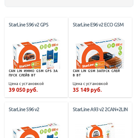
StarLine S96 v2 GPS
StarLine E96 v2 ECO GSM
CAN
LIN
ИММО
GSM
GPS
ЗА
CAN
LIN
GSM
ЗАПУСК
СЛЕЙ
ПУСК
СЛЕЙВ
BT
В
BT
Цена с установкой
Цена с установкой
39 050 руб.
35 149 руб.
StarLine S96 v2
StarLine A93 v2 2CAN+2LIN