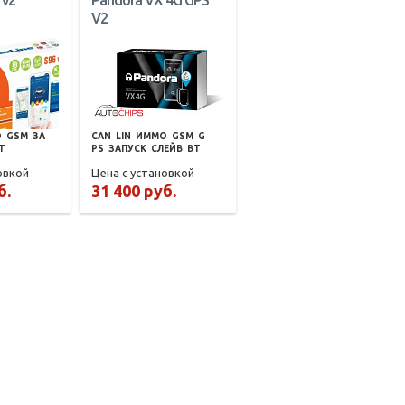
 v2
Pandora VX 4G GPS
V2
О
GSM
ЗА
CAN
LIN
ИММО
GSM
G
T
PS
ЗАПУСК
СЛЕЙВ
BT
овкой
Цена с установкой
б.
31 400 руб.