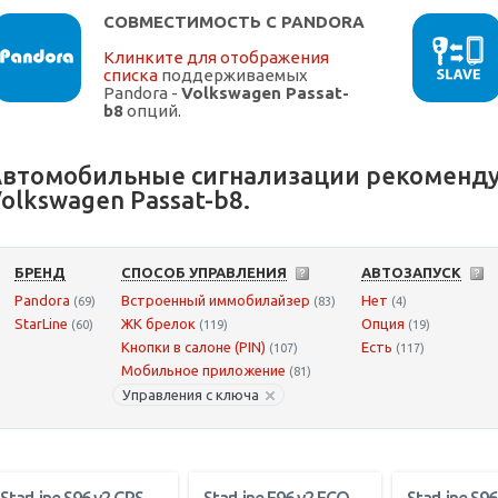
СОВМЕСТИМОСТЬ С PANDORA
Клинките для отображения
списка
поддерживаемых
Pandora -
Volkswagen Passat-
b8
опций.
втомобильные сигнализации рекоменду
olkswagen Passat-b8.
БРЕНД
СПОСОБ УПРАВЛЕНИЯ
АВТОЗАПУСК
Pandora
Встроенный иммобилайзер
Нет
(69)
(83)
(4)
StarLine
ЖК брелок
Опция
(60)
(119)
(19)
Кнопки в салоне (PIN)
Есть
(107)
(117)
Мобильное приложение
(81)
Управления с ключа