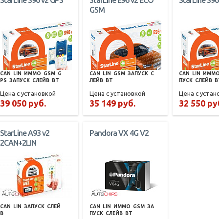
StarLine S96 v2 GPS
StarLine E96 v2 ECO
StarLine S96
GSM
CAN
LIN
ИММО
GSM
G
CAN
LIN
GSM
ЗАПУСК
С
CAN
LIN
ИММ
PS
ЗАПУСК
СЛЕЙВ
BT
ЛЕЙВ
BT
ПУСК
СЛЕЙВ
B
Цена с установкой
Цена с установкой
Цена с устан
39 050 руб.
35 149 руб.
32 550 ру
StarLine A93 v2
Pandora VX 4G V2
2CAN+2LIN
CAN
LIN
ЗАПУСК
СЛЕЙ
CAN
LIN
ИММО
GSM
ЗА
В
ПУСК
СЛЕЙВ
BT