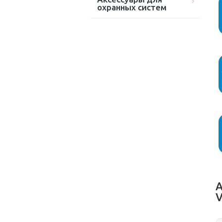
охранных систем
А
V