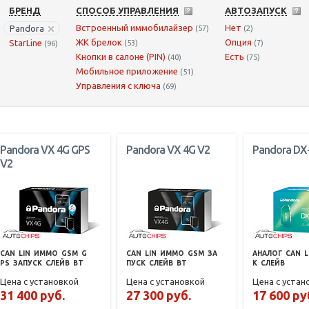
БРЕНД
СПОСОБ УПРАВЛЕНИЯ
АВТОЗАПУСК
Встроенный иммобилайзер
Нет
Pandora
(57)
(2)
ЖК брелок
Опция
StarLine
(53)
(7)
(96)
Кнопки в салоне (PIN)
Есть
(40)
(75)
Мобильное приложение
(51)
Управления с ключа
(69)
Pandora VX 4G GPS
Pandora VX 4G V2
Pandora DX
V2
CAN
LIN
ИММО
GSM
G
CAN
LIN
ИММО
GSM
ЗА
АНАЛОГ
CAN
L
PS
ЗАПУСК
СЛЕЙВ
BT
ПУСК
СЛЕЙВ
BT
К
СЛЕЙВ
Цена с установкой
Цена с установкой
Цена с устан
31 400 руб.
27 300 руб.
17 600 ру