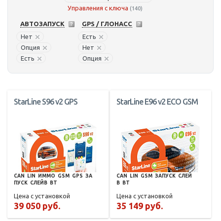
Управления с ключа
(140)
АВТОЗАПУСК
GPS / ГЛОНАСС
Нет
Есть
Опция
Нет
Есть
Опция
StarLine S96 v2 GPS
StarLine E96 v2 ECO GSM
CAN
LIN
ИММО
GSM
GPS
ЗА
CAN
LIN
GSM
ЗАПУСК
СЛЕЙ
ПУСК
СЛЕЙВ
BT
В
BT
Цена с установкой
Цена с установкой
39 050 руб.
35 149 руб.