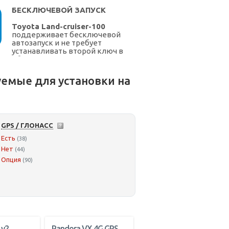
БЕСКЛЮЧЕВОЙ ЗАПУСК
Toyota Land-cruiser-100
поддерживает бесключевой
автозапуск и не требует
устанавливать второй ключ в
обходчик
Toyota
емые для установки на
GPS / ГЛОНАСС
Есть
(38)
Нет
(44)
Опция
(90)
 v2
Pandora VX 4G GPS