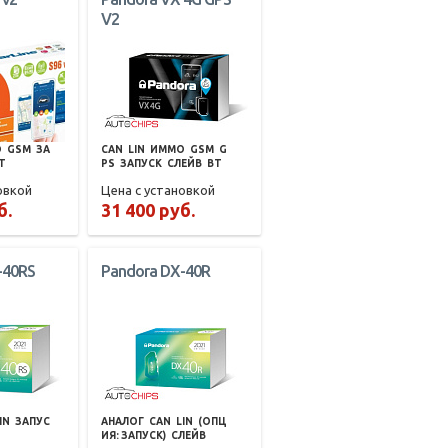
V2
О
GSM
ЗА
CAN
LIN
ИММО
GSM
G
T
PS
ЗАПУСК
СЛЕЙВ
BT
овкой
Цена с установкой
б.
31 400 руб.
-40RS
Pandora DX-40R
IN
ЗАПУС
АНАЛОГ
CAN
LIN
(ОПЦ
ИЯ: ЗАПУСК)
СЛЕЙВ