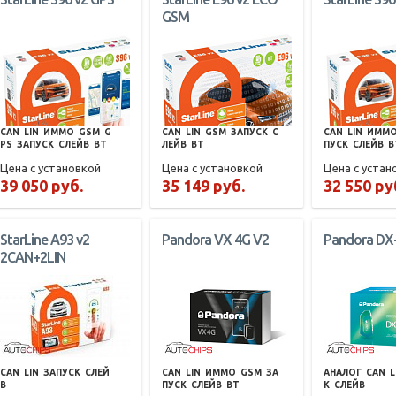
GSM
CAN
LIN
ИММО
GSM
G
CAN
LIN
GSM
ЗАПУСК
С
CAN
LIN
ИММ
PS
ЗАПУСК
СЛЕЙВ
BT
ЛЕЙВ
BT
ПУСК
СЛЕЙВ
B
Цена с установкой
Цена с установкой
Цена с устан
39 050 руб.
35 149 руб.
32 550 ру
StarLine A93 v2
Pandora VX 4G V2
Pandora DX
2CAN+2LIN
CAN
LIN
ЗАПУСК
СЛЕЙ
CAN
LIN
ИММО
GSM
ЗА
АНАЛОГ
CAN
L
В
ПУСК
СЛЕЙВ
BT
К
СЛЕЙВ