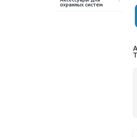
охранных систем
А
T