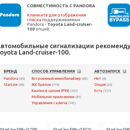
СОВМЕСТИМОСТЬ С PANDORA
Клинките для отображения
списка
поддерживаемых
Pandora -
Toyota Land-cruiser-
100
опций.
втомобильные сигнализации рекоменду
oyota Land-cruiser-100.
БРЕНД
СПОСОБ УПРАВЛЕНИЯ
АВТОЗАПУСК
Pandora
Встроенный иммобилайзер
Нет
(85)
(83)
(6)
StarLine
ЖК брелок
Опция
(96)
(119)
(26)
Кнопки в салоне (PIN)
Есть
(107)
(137)
Мобильное приложение
(81)
Управления с ключа
(141)
StarLine S96 v2 GPS
StarLine E96 v2 ECO
StarLine S96