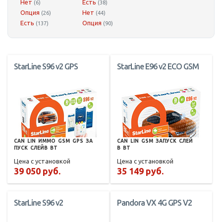
Нет
Есть
(6)
(38)
Опция
Нет
(26)
(44)
Есть
Опция
(137)
(90)
StarLine S96 v2 GPS
StarLine E96 v2 ECO GSM
CAN
LIN
ИММО
GSM
GPS
ЗА
CAN
LIN
GSM
ЗАПУСК
СЛЕЙ
ПУСК
СЛЕЙВ
BT
В
BT
Цена с установкой
Цена с установкой
39 050 руб.
35 149 руб.
StarLine S96 v2
Pandora VX 4G GPS V2