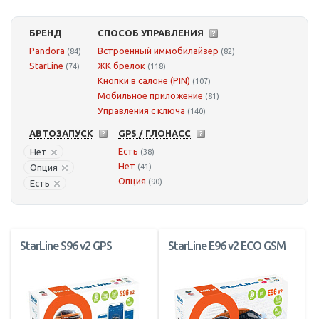
БРЕНД
СПОСОБ УПРАВЛЕНИЯ
Pandora
Встроенный иммобилайзер
(84)
(82)
StarLine
ЖК брелок
(74)
(118)
Кнопки в салоне (PIN)
(107)
Мобильное приложение
(81)
Управления с ключа
(140)
АВТОЗАПУСК
GPS / ГЛОНАСС
Есть
Нет
(38)
Нет
Опция
(41)
Опция
(90)
Есть
StarLine S96 v2 GPS
StarLine E96 v2 ECO GSM