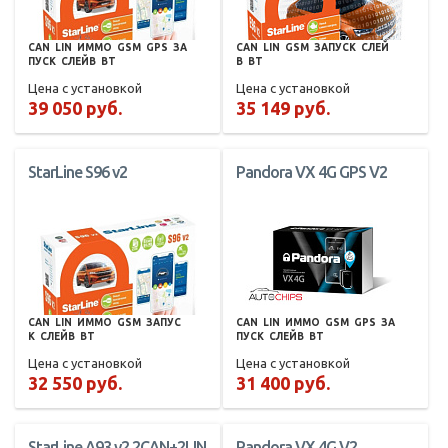
CAN
LIN
ИММО
GSM
GPS
ЗА
CAN
LIN
GSM
ЗАПУСК
СЛЕЙ
ПУСК
СЛЕЙВ
BT
В
BT
Цена с установкой
Цена с установкой
39 050 руб.
35 149 руб.
StarLine S96 v2
Pandora VX 4G GPS V2
CAN
LIN
ИММО
GSM
ЗАПУС
CAN
LIN
ИММО
GSM
GPS
ЗА
К
СЛЕЙВ
BT
ПУСК
СЛЕЙВ
BT
Цена с установкой
Цена с установкой
32 550 руб.
31 400 руб.
StarLine A93 v2 2CAN+2LIN
Pandora VX 4G V2