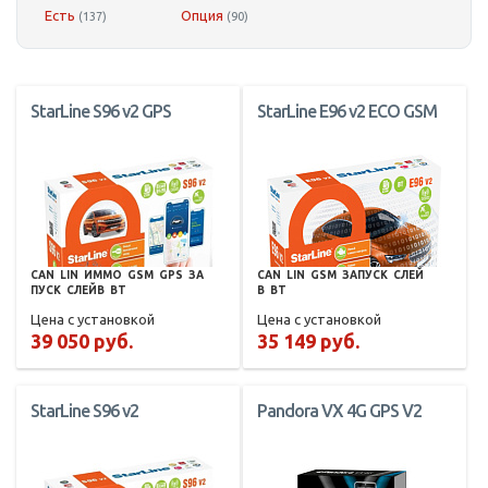
Есть
Опция
(137)
(90)
StarLine S96 v2 GPS
StarLine E96 v2 ECO GSM
CAN
LIN
ИММО
GSM
GPS
ЗА
CAN
LIN
GSM
ЗАПУСК
СЛЕЙ
ПУСК
СЛЕЙВ
BT
В
BT
Цена с установкой
Цена с установкой
39 050 руб.
35 149 руб.
StarLine S96 v2
Pandora VX 4G GPS V2