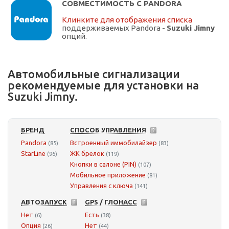
СОВМЕСТИМОСТЬ С PANDORA
Клинките для отображения списка
поддерживаемых Pandora -
Suzuki Jimny
опций.
Автомобильные сигнализации
рекомендуемые для установки на
Suzuki Jimny.
БРЕНД
СПОСОБ УПРАВЛЕНИЯ
Pandora
Встроенный иммобилайзер
(85)
(83)
StarLine
ЖК брелок
(96)
(119)
Кнопки в салоне (PIN)
(107)
Мобильное приложение
(81)
Управления с ключа
(141)
АВТОЗАПУСК
GPS / ГЛОНАСС
Нет
Есть
(6)
(38)
Опция
Нет
(26)
(44)