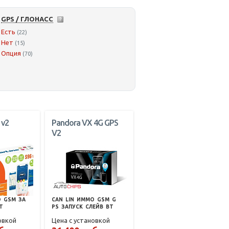
GPS / ГЛОНАСС
Есть
(22)
Нет
(15)
Опция
(70)
 v2
Pandora VX 4G GPS
V2
О
GSM
ЗА
CAN
LIN
ИММО
GSM
G
T
PS
ЗАПУСК
СЛЕЙВ
BT
овкой
Цена с установкой