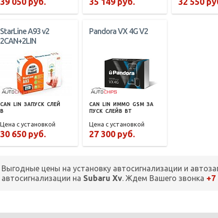
39 050 руб.
35 149 руб.
32 550 ру
StarLine A93 v2
Pandora VX 4G V2
2CAN+2LIN
CAN
LIN
ЗАПУСК
СЛЕЙ
CAN
LIN
ИММО
GSM
ЗА
В
ПУСК
СЛЕЙВ
BT
Цена с установкой
Цена с установкой
30 650 руб.
27 300 руб.
Выгодные цены на установку автосигнализации и автоза
+7
автосигнализации на
Subaru Xv
. Ждем Вашего звонка