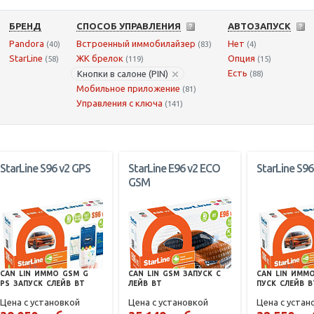
БРЕНД
СПОСОБ УПРАВЛЕНИЯ
АВТОЗАПУСК
Pandora
Встроенный иммобилайзер
Нет
(40)
(83)
(4)
StarLine
ЖК брелок
Опция
(58)
(119)
(15)
Есть
Кнопки в салоне (PIN)
(88)
Мобильное приложение
(81)
Управления с ключа
(141)
StarLine S96 v2 GPS
StarLine E96 v2 ECO
StarLine S96
GSM
CAN
LIN
ИММО
GSM
G
CAN
LIN
GSM
ЗАПУСК
С
CAN
LIN
ИММ
PS
ЗАПУСК
СЛЕЙВ
BT
ЛЕЙВ
BT
ПУСК
СЛЕЙВ
B
Цена с установкой
Цена с установкой
Цена с устан