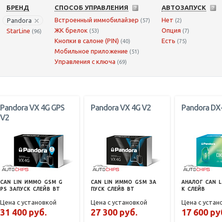
БРЕНД
СПОСОБ УПРАВЛЕНИЯ
АВТОЗАПУСК
Встроенный иммобилайзер
Нет
Pandora
(57)
(2)
ЖК брелок
Опция
StarLine
(53)
(7)
(96)
Кнопки в салоне (PIN)
Есть
(40)
(75)
Мобильное приложение
(51)
Управления с ключа
(69)
Pandora VX 4G GPS
Pandora VX 4G V2
Pandora DX
V2
CAN
LIN
ИММО
GSM
G
CAN
LIN
ИММО
GSM
ЗА
АНАЛОГ
CAN
L
PS
ЗАПУСК
СЛЕЙВ
BT
ПУСК
СЛЕЙВ
BT
К
СЛЕЙВ
Цена с установкой
Цена с установкой
Цена с устан
31 400 руб.
27 300 руб.
17 600 ру