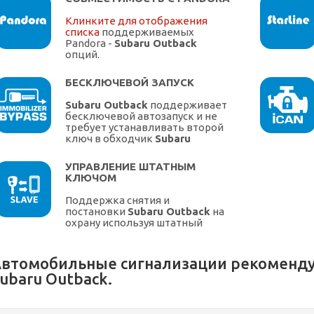
Клинките для отображения
списка
поддерживаемых
Pandora -
Subaru Outback
опций.
БЕСКЛЮЧЕВОЙ ЗАПУСК
Subaru Outback
поддерживает
бесключевой автозапуск и не
требует устанавливать второй
ключ в обходчик
Subaru
УПРАВЛЕНИЕ ШТАТНЫМ
КЛЮЧОМ
Поддержка снятия и
постановки
Subaru Outback
на
охрану используя штатный
ключ.
втомобильные сигнализации рекоменду
ubaru Outback.