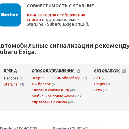
СОВМЕСТИМОСТЬ С STARLINE
Клинките для отображения
списка
поддерживаемых
StarLine -
Subaru Exiga
опций.
втомобильные сигнализации рекоменду
ubaru Exiga.
БРЕНД
СПОСОБ УПРАВЛЕНИЯ
АВТОЗАПУСК
Встроенный иммобилайзер
Нет
Pandora
(57)
(2)
ЖК брелок
Опция
StarLine
(53)
(7)
(74)
Кнопки в салоне (PIN)
Есть
(40)
(75)
Мобильное приложение
(51)
Управления с ключа
(69)
Pandora VX 4G GPS
Pandora VX 4G V2