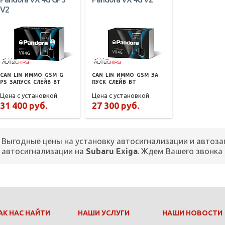
V2
CAN
LIN
ИММО
GSM
G
CAN
LIN
ИММО
GSM
ЗА
PS
ЗАПУСК
СЛЕЙВ
BT
ПУСК
СЛЕЙВ
BT
Цена с установкой
Цена с установкой
31 400 руб.
27 300 руб.
Выгодные цены на установку автосигнализации и автоза
автосигнализации на
Subaru Exiga
. Ждем Вашего звонка
АК НАС НАЙТИ
НАШИ УСЛУГИ
НАШИ НОВОСТИ