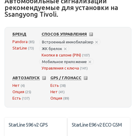
Автомобильные сигнализации
рекомендуемые для установки на
Ssangyong Tivoli.
БРЕНД
СПОСОБ УПРАВЛЕНИЯ
Pandora
Встроенный иммобилайзер
(85)
StarLine
(73)
ЖК брелок
Кнопки в салоне (PIN)
(107)
Мобильное приложение
Управления с ключа
(141)
АВТОЗАПУСК
GPS / ГЛОНАСС
Нет
Есть
(4)
(38)
Опция
Нет
(25)
(41)
Есть
Опция
(137)
(89)
StarLine S96 v2 GPS
StarLine E96 v2 ECO GSM