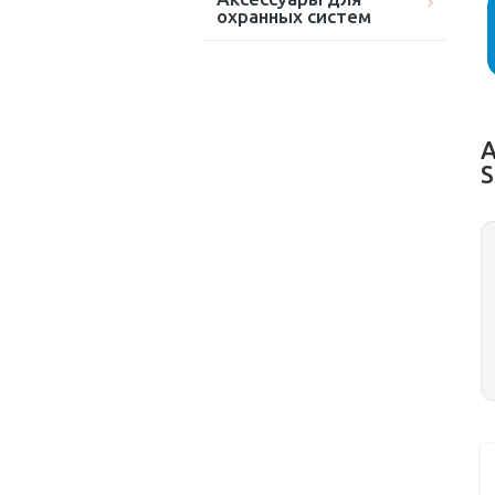
охранных систем
А
S