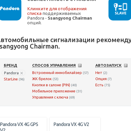
Клинките для отображения
списка
поддерживаемых
Pandora -
Ssangyong Chairman
опций.
втомобильные сигнализации рекоменду
sangyong Chairman.
БРЕНД
СПОСОБ УПРАВЛЕНИЯ
АВТОЗАПУСК
Встроенный иммобилайзер
Нет
Pandora
(57)
(2)
ЖК брелок
Опция
StarLine
(53)
(7)
(96)
Кнопки в салоне (PIN)
Есть
(40)
(75)
Мобильное приложение
(51)
Управления с ключа
(69)
Pandora VX 4G GPS
Pandora VX 4G V2
V2