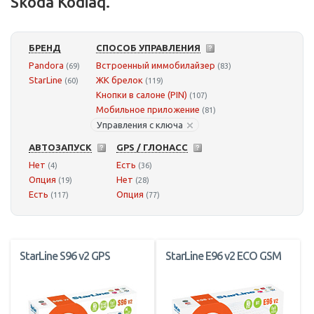
Skoda Kodiaq.
БРЕНД
СПОСОБ УПРАВЛЕНИЯ
Pandora
Встроенный иммобилайзер
(69)
(83)
StarLine
ЖК брелок
(60)
(119)
Кнопки в салоне (PIN)
(107)
Мобильное приложение
(81)
Управления с ключа
АВТОЗАПУСК
GPS / ГЛОНАСС
Нет
Есть
(4)
(36)
Опция
Нет
(19)
(28)
Есть
Опция
(117)
(77)
StarLine S96 v2 GPS
StarLine E96 v2 ECO GSM