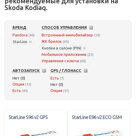
рекомендуемые для установки на
Skoda Kodiaq.
БРЕНД
СПОСОБ УПРАВЛЕНИЯ
Pandora
Встроенный иммобилайзер
(40)
(19)
ЖК брелок
StarLine
(65)
Кнопки в салоне (PIN)
Мобильное приложение
(23)
Управления с ключа
(60)
АВТОЗАПУСК
GPS / ГЛОНАСС
Нет (0)
Есть
(7)
Опция
Нет (0)
(13)
Есть
Опция
(45)
(51)
StarLine S96 v2 GPS
StarLine E96 v2 ECO GSM