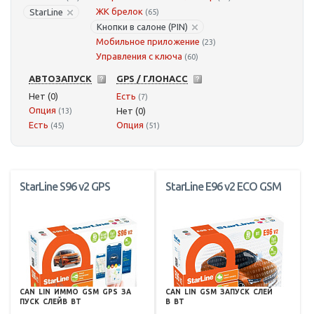
ЖК брелок
StarLine
(65)
Кнопки в салоне (PIN)
Мобильное приложение
(23)
Управления с ключа
(60)
АВТОЗАПУСК
GPS / ГЛОНАСС
Нет (0)
Есть
(7)
Опция
Нет (0)
(13)
Есть
Опция
(45)
(51)
StarLine S96 v2 GPS
StarLine E96 v2 ECO GSM
CAN
LIN
ИММО
GSM
GPS
ЗА
CAN
LIN
GSM
ЗАПУСК
СЛЕЙ
ПУСК
СЛЕЙВ
BT
В
BT