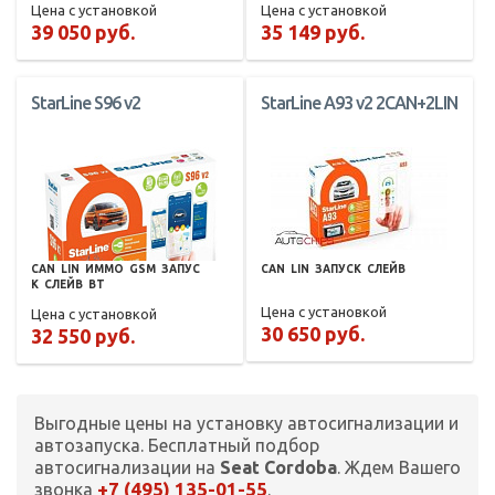
Цена с установкой
Цена с установкой
39 050 руб.
35 149 руб.
StarLine S96 v2
StarLine A93 v2 2CAN+2LIN
CAN
LIN
ИММО
GSM
ЗАПУС
CAN
LIN
ЗАПУСК
СЛЕЙВ
К
СЛЕЙВ
BT
Цена с установкой
Цена с установкой
30 650 руб.
32 550 руб.
Выгодные цены на установку автосигнализации и
автозапуска. Бесплатный подбор
автосигнализации на
Seat Cordoba
. Ждем Вашего
+7 (495) 135-01-55
звонка
.