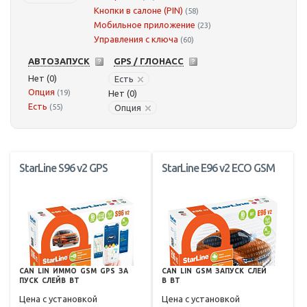
Кнопки в салоне (PIN)
(58)
Мобильное приложение
(23)
Управления с ключа
(60)
АВТОЗАПУСК
GPS / ГЛОНАСС
Нет (0)
Есть
Опция
(19)
Нет (0)
Есть
(55)
Опция
StarLine S96 v2 GPS
StarLine E96 v2 ECO GSM
CAN
LIN
ИММО
GSM
GPS
ЗА
CAN
LIN
GSM
ЗАПУСК
СЛЕЙ
ПУСК
СЛЕЙВ
BT
В
BT
Цена с установкой
Цена с установкой