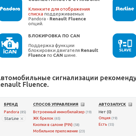
Клинките для отображения
списка
поддерживаемых
Pandora -
Renault Fluence
опций.
БЛОКИРОВКА ПО CAN
Поддержка функции
блокировки двигателя
Renault
Fluence
по
CAN
шине.
втомобильные сигнализации рекоменду
enault Fluence.
БРЕНД
СПОСОБ УПРАВЛЕНИЯ
АВТОЗАПУСК
Pandora
Встроенный иммобилайзер
Нет (0)
(85)
(19)
Опция
ЖК брелок
StarLine
(19)
(65)
Есть
Кнопки в салоне (PIN)
(55)
(58)
Мобильное приложение
(23)