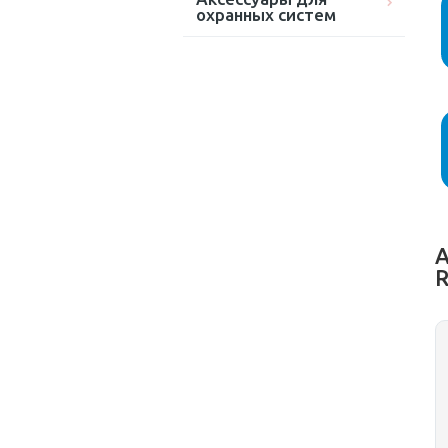
охранных систем
А
R