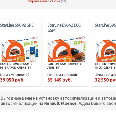
Управления с ключа
(60)
StarLine S96 v2 GPS
StarLine E96 v2 ECO
StarLine S96
GSM
CAN
LIN
ИММО
GSM
G
CAN
LIN
GSM
ЗАПУСК
С
CAN
LIN
ИММ
PS
ЗАПУСК
СЛЕЙВ
BT
ЛЕЙВ
BT
ПУСК
СЛЕЙВ
B
Цена с установкой
Цена с установкой
Цена с устан
39 050 руб.
35 149 руб.
32 550 ру
Выгодные цены на установку автосигнализации и автоза
автосигнализации на
Renault Fluence
. Ждем Вашего зво