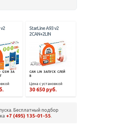
 v2
StarLine A93 v2
2CAN+2LIN
О
GSM
ЗА
CAN
LIN
ЗАПУСК
СЛЕЙ
T
В
овкой
Цена с установкой
б.
30 650 руб.
пуска. Бесплатный подбор
+7 (495) 135-01-55
нка
.