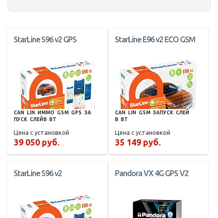
StarLine S96 v2 GPS
StarLine E96 v2 ECO GSM
CAN
LIN
ИММО
GSM
GPS
ЗА
CAN
LIN
GSM
ЗАПУСК
СЛЕЙ
ПУСК
СЛЕЙВ
BT
В
BT
Цена с установкой
Цена с установкой
39 050 руб.
35 149 руб.
StarLine S96 v2
Pandora VX 4G GPS V2